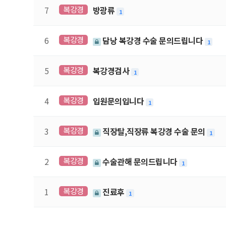
복강경
7
방광류
1
복강경
6
담낭 복강경 수술 문의드립니다
1
복강경
5
복강경검사
1
복강경
4
입원문의입니다
1
복강경
3
직장탈,직장류 복강경 수술 문의
1
복강경
2
수술관해 문의드립니다
1
복강경
1
진료후
1