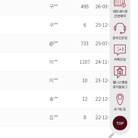
구**
495
26-03-17
대장내시경
간편예약
구**
6
25-12-21
온라인상담
@**
733
25-07-31
카톡상담
이**
1107
24-11-14
이**
10
23-12-28
웰니스병원
공식블로그
송**
12
22-12-27
오시는길
김**
8
22-12-19
TOP