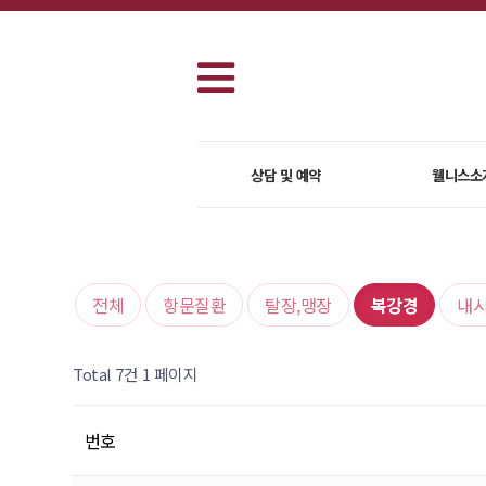
상담 및 예약
웰니스소
전체
항문질환
탈장,맹장
복강경
내
Total 7건
1 페이지
번호