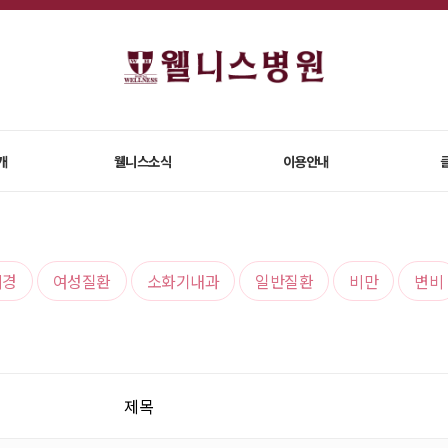
개
웰니스소식
이용안내
시경
여성질환
소화기내과
일반질환
비만
변비
제목