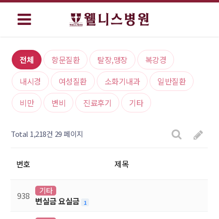
전체
항문질환
탈장,맹장
복강경
내시경
여성질환
소화기내과
일반질환
비만
변비
진료후기
기타
Total 1,218건
29 페이지
번호
제목
기타
938
변실금 요실금
1