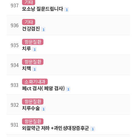
기타
937
모소낭 질문드립니다
1
기타
936
건강검진
1
항문질환
935
치루
1
항문질환
934
치핵
1
소화기내과
933
폐ct 검사( 폐암 검사)
1
항문질환
932
치루수술
1
항문질환
931
외괄약근 저하 +과민성대장증후군
1