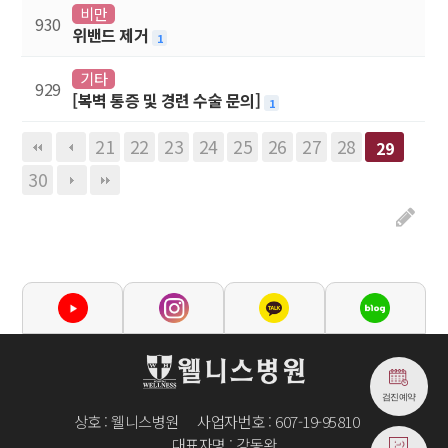
비만
930
위밴드 제거
1
기타
929
[복벽 통증 및 경련 수술 문의]
1
21
22
23
24
25
26
27
28
29
30
검진예약
상호 : 웰니스병원
사업자번호 : 607-19-95810
대표자명 : 강동완