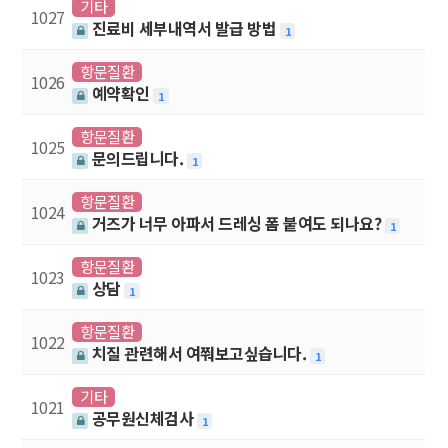
기타
1027
진료비 세부내역서 발급 방법
1
항문질환
1026
예약확인
1
항문질환
1025
문의드립니다.
1
항문질환
1024
거즈가 너무 아파서 드레싱 폼 붙여도 되나요?
1
항문질환
1023
상담
1
항문질환
1022
치질 관련해서 여쭤보고싶습니다.
1
기타
1021
공무원신체검사
1