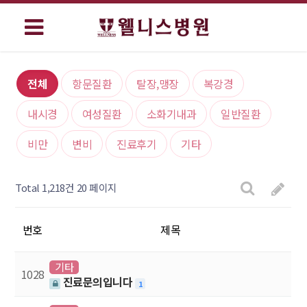
전체
항문질환
탈장,맹장
복강경
내시경
여성질환
소화기내과
일반질환
비만
변비
진료후기
기타
Total 1,218건
20 페이지
번호
제목
기타
1028
진료문의입니다
1