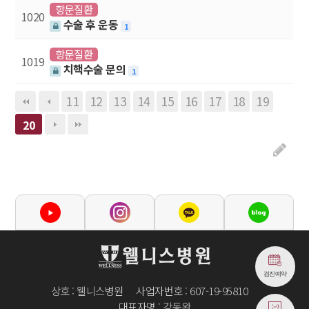
항문질환
1020
수술 후 운동
1
항문질환
1019
치핵수술 문의
1
11
12
13
14
15
16
17
18
19
20
검진예약
상호 : 웰니스병원
사업자번호 : 607-19-95810
대표자명 : 강동완