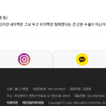
증 등)
있지만 내치핵은 그냥 두고 외치핵만 절제한다는 건 근본 수술이 아닌거
상호 : 웰니스병원
사업자번호 : 607-19-95810
대표자명 : 강동완
주소 : 부산광역시 연제구 반송로 52 (연산1동 589-9)
대표전화 : 051-850-0500
이용약관
개인정보처리방침
Copyright ⓒ 2021 WELLNESS HOSPITAL ALL 