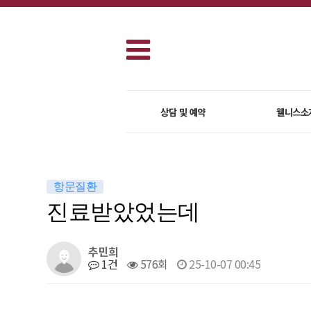
상담 및 예약
웰니스소
항문질환
진료받았었는데
추민희
1건
576회
25-10-07 00:45