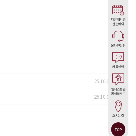
대장내시경
간편예약
온라인상담
카톡상담
25.10.07
웰니스병원
공식블로그
25.10.06
오시는길
TOP