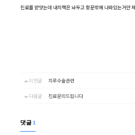
진료를 받앗는데 내치핵은 놔두고 항문밖에 나와있는거만 
이전글
치루수술관련
다음글
진료문의드립니다
댓글
1