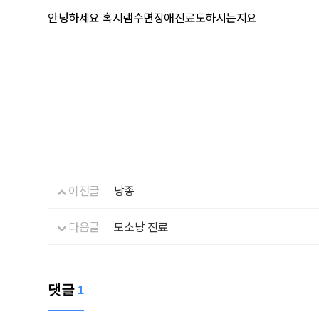
안녕하세요 혹시램수면장애진료도하시는지요
이전글
낭종
다음글
모소낭 진료
댓글
1