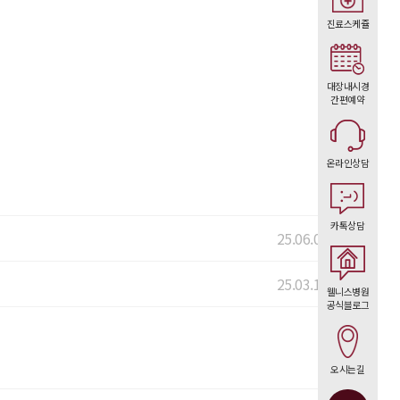
진료스케쥴
대장내시경
간편예약
온라인상담
카톡상담
25.06.03
25.03.12
웰니스병원
공식블로그
오시는길