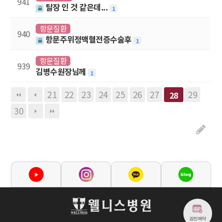
941
탈장 인 것 같은데...
1
항문질환
940
항문주위정맥혈전증수술후
1
항문질환
939
김병수원장님께
1
21
22
23
24
25
26
27
29
28
30
검진예약