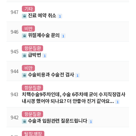
기타
947
진료 예약 취소
1
비만
946
위절제수술 문의
1
항문질환
945
급박변
1
비만
944
수술비용과 수술전 검사
1
항문질환
943
치핵수술9주차인데, 수술 6주차때 굳이 수지직장검사
내시경 했어야 되나요? 더 안좋아 진거 같아요...
1
항문질환
942
수술과 입원관련 질문드립니다
1
탈장,맹장